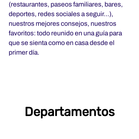
(restaurantes, paseos familiares, bares,
deportes, redes sociales a seguir...),
nuestros mejores consejos, nuestros
favoritos: todo reunido en una guía para
que se sienta como en casa desde el
primer día.
Departamentos
Compras y calidad de los
A&F - Administración y Finanzas
proveedores
jurídico