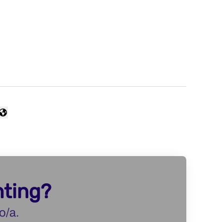
 idioma
hting?
o/a.