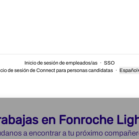
Inicio de sesión de empleados/as
·
SSO
icio de sesión de Connect para personas candidatas
·
Español
Cambiar
rabajas en Fonroche Lig
danos a encontrar a tu próximo compañer