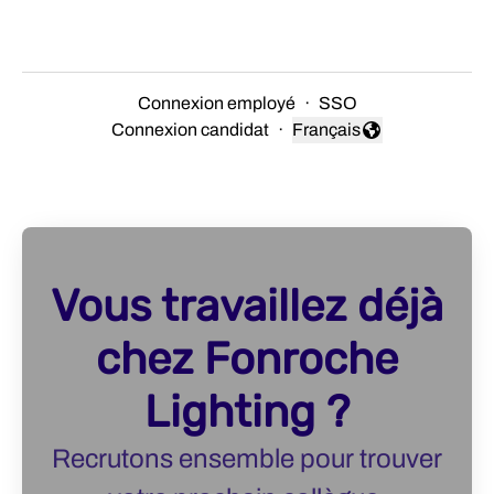
Connexion employé
·
SSO
Connexion candidat
·
Français
Changer la langue
Vous travaillez déjà
chez Fonroche
Lighting ?
Recrutons ensemble pour trouver