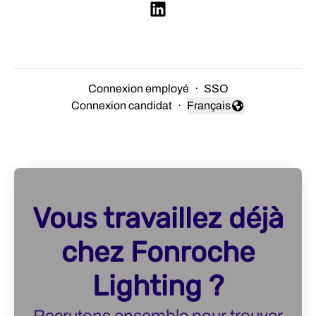
Connexion employé
·
SSO
Connexion candidat
·
Français
Changer la langue
Vous travaillez déjà
chez Fonroche
Lighting ?