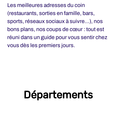
Les meilleures adresses du coin
(restaurants, sorties en famille, bars,
sports, réseaux sociaux à suivre…), nos
bons plans, nos coups de cœur : tout est
réuni dans un guide pour vous sentir chez
vous dès les premiers jours.
Départements
A&F - Administration & Finance
Achats & Qualité Fournisseurs
BE-Bureau d'Etudes