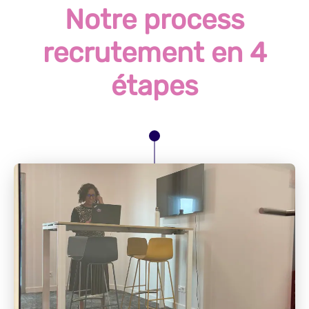
Notre process
recrutement en 4
étapes