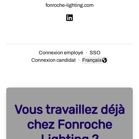
fonroche-lighting.com
Connexion employé
·
SSO
Connexion candidat
·
Français
Changer la langue
Vous travaillez déjà
chez Fonroche