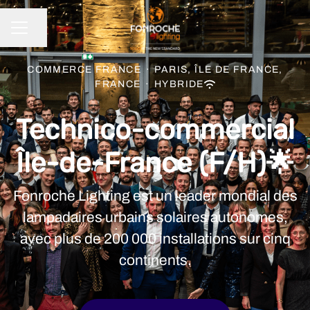
Partager la page
MENU CARRIÈRE
COMMERCE FRANCE
·
PARIS, ÎLE DE FRANCE,
FRANCE
·
HYBRIDE
Technico-commercial
Île-de-France (F/H)🌟
Fonroche Lighting est un leader mondial des
lampadaires urbains solaires autonomes,
avec plus de 200 000 installations sur cinq
continents.