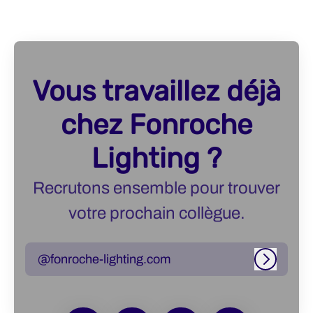
Vous travaillez déjà
chez Fonroche
Lighting ?
Recrutons ensemble pour trouver
votre prochain collègue.
@fonroche-lighting.com
Connexi