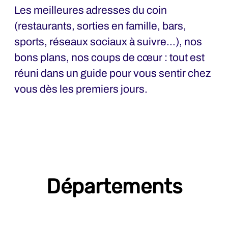
Les meilleures adresses du coin
(restaurants, sorties en famille, bars,
sports, réseaux sociaux à suivre…), nos
bons plans, nos coups de cœur : tout est
réuni dans un guide pour vous sentir chez
vous dès les premiers jours.
Départements
A&F - Administration & Finance
Achats & Qualité Fournisseurs
BE-Bureau d'Etudes