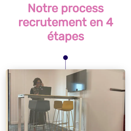
Notre process
recrutement en 4
étapes