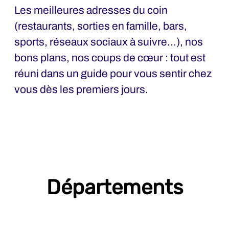
Les meilleures adresses du coin
(restaurants, sorties en famille, bars,
sports, réseaux sociaux à suivre…), nos
bons plans, nos coups de cœur : tout est
réuni dans un guide pour vous sentir chez
vous dès les premiers jours.
Départements
A&F - Administration & Finance
Achats & Qualité Fournisseurs
BE-Bureau d'Etudes