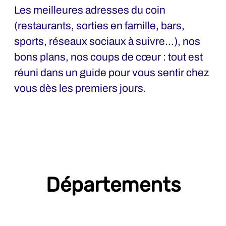
Les meilleures adresses du coin
(restaurants, sorties en famille, bars,
sports, réseaux sociaux à suivre…), nos
bons plans, nos coups de cœur : tout est
réuni dans un guide pour vous sentir chez
vous dès les premiers jours.
Départements
A&F - Administration & Finance
Achats & Qualité Fournisseurs
BE-Bureau d'Etudes