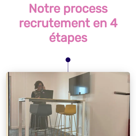
Notre process
recrutement en 4
étapes