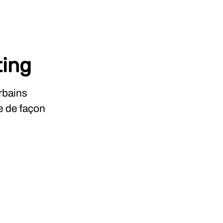
ting
rbains
e de façon