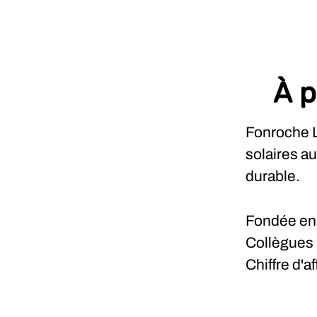
À p
Fonroche L
solaires a
durable.
Fondée e
Collègues
Chiffre d'a