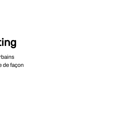
ting
rbains
e de façon