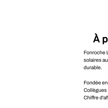
À p
Fonroche L
solaires a
durable.
Fondée e
Collègues
Chiffre d'a