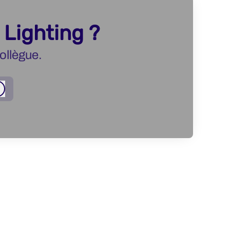
 Lighting ?
ollègue.
Connexion