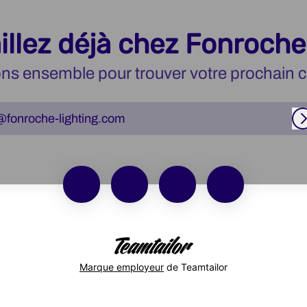
illez déjà chez Fonroche
ns ensemble pour trouver votre prochain c
@fonroche-lighting.com
Marque employeur
de Teamtailor