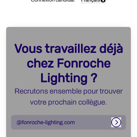
Changer la langue
Vous travaillez déjà
chez Fonroche
Lighting ?
Recrutons ensemble pour trouver
votre prochain collègue.
@fonroche-lighting.com
Connexi