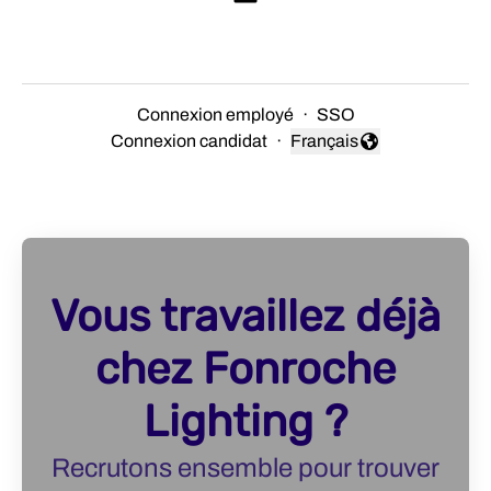
Connexion employé
·
SSO
Connexion candidat
·
Français
Changer la langue
Vous travaillez déjà
chez Fonroche
Lighting ?
Recrutons ensemble pour trouver