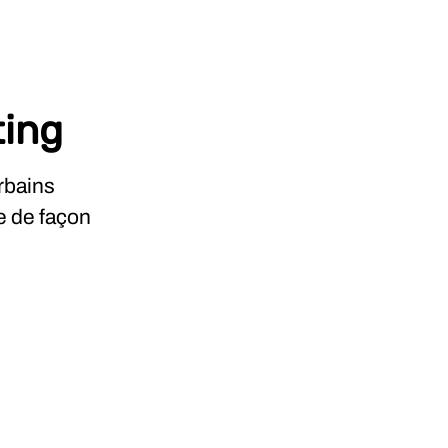
ting
rbains
e de façon