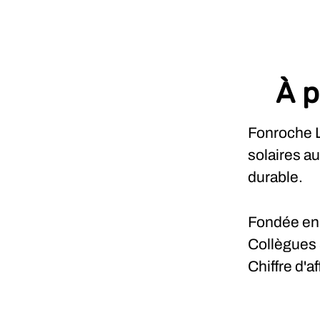
À p
Fonroche L
solaires a
durable.
Fondée e
Collègues
Chiffre d'a