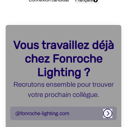
Changer la langue
Vous travaillez déjà
chez Fonroche
Lighting ?
Recrutons ensemble pour trouver
votre prochain collègue.
@fonroche-lighting.com
Connexi