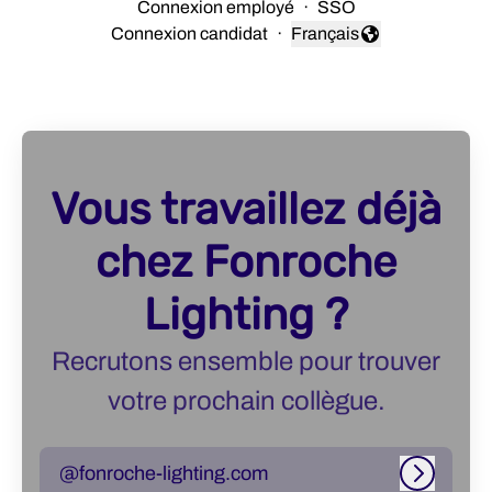
Connexion employé
·
SSO
Connexion candidat
·
Français
Changer la langue
Vous travaillez déjà
chez Fonroche
Lighting ?
Recrutons ensemble pour trouver
votre prochain collègue.
@fonroche-lighting.com
Connexi