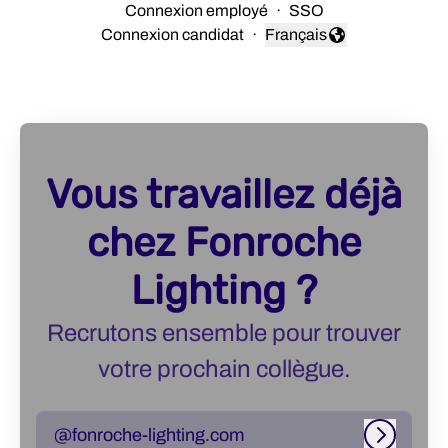
Connexion employé
·
SSO
Connexion candidat
·
Français
Changer la langue
Vous travaillez déjà
chez Fonroche
Lighting ?
Recrutons ensemble pour trouver
votre prochain collègue.
@fonroche-lighting.com
Connexi