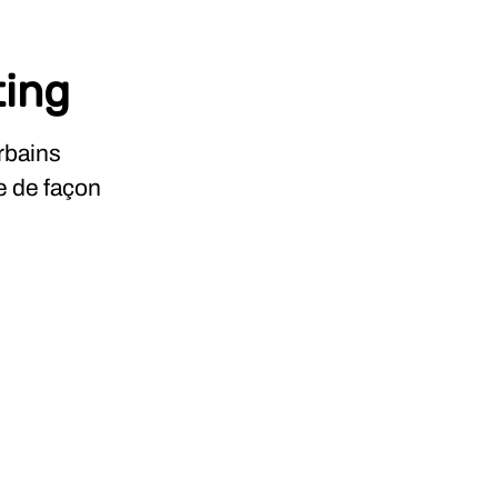
ting
rbains
e de façon