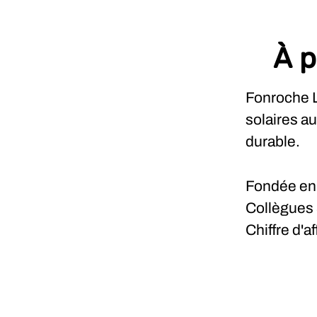
À p
Fonroche L
solaires a
durable.
Fondée e
Collègues
Chiffre d'a