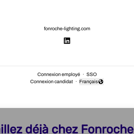
fonroche-lighting.com
Connexion employé
·
SSO
Connexion candidat
·
Français
Changer la langue
illez déjà chez Fonroche