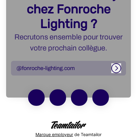
chez Fonroche
Lighting ?
Recrutons ensemble pour trouver
votre prochain collègue.
@fonroche-lighting.com
Connexi
Marque employeur
de Teamtailor