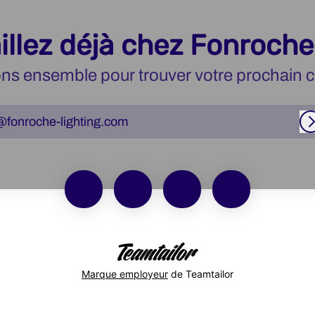
illez déjà chez Fonroche
ns ensemble pour trouver votre prochain c
@fonroche-lighting.com
Marque employeur
de Teamtailor