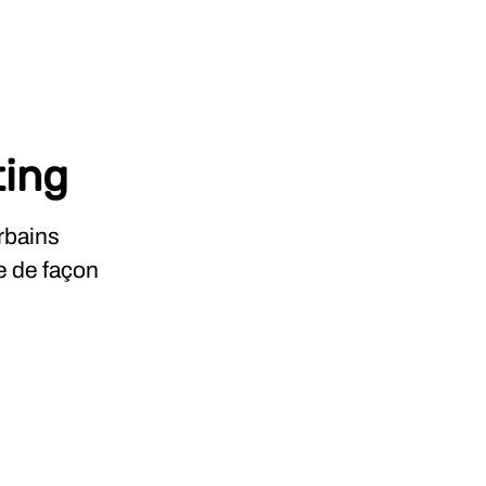
ting
rbains
e de façon