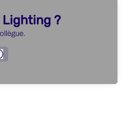
 Lighting ?
ollègue.
Connexion