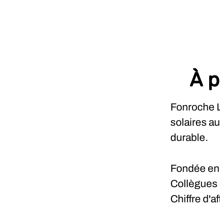
À p
Fonroche L
solaires a
durable.
Fondée e
Collègues
Chiffre d'a