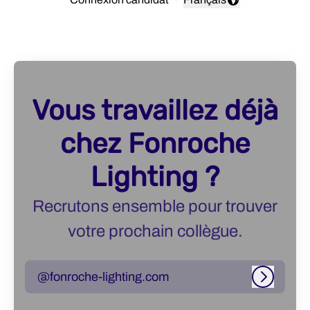
Changer la langue
Vous travaillez déjà
chez Fonroche
Lighting ?
Recrutons ensemble pour trouver
votre prochain collègue.
@fonroche-lighting.com
Connexi