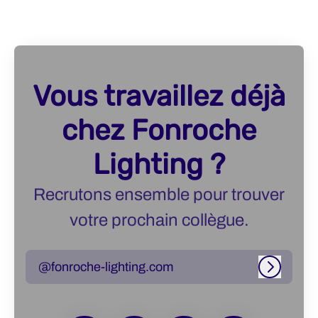
Vous travaillez déjà
chez Fonroche
Lighting ?
Recrutons ensemble pour trouver
votre prochain collègue.
@fonroche-lighting.com
Connexi