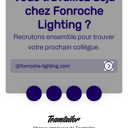
chez Fonroche
Lighting ?
Recrutons ensemble pour trouver
votre prochain collègue.
@fonroche-lighting.com
Connexi
Marque employeur
de Teamtailor