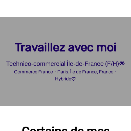
Travaillez avec moi
Technico-commercial Île-de-France (F/H)🌟
Commerce France
·
Paris, Île de France, France
·
Hybride