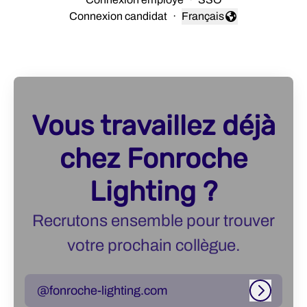
Connexion candidat
·
Français
Changer la langue
Vous travaillez déjà
chez Fonroche
Lighting ?
Recrutons ensemble pour trouver
votre prochain collègue.
@fonroche-lighting.com
Connexi