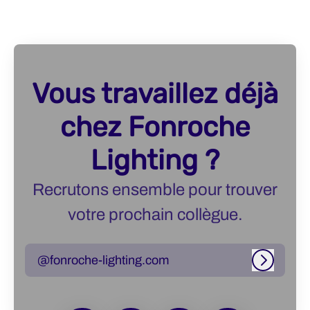
Vous travaillez déjà
chez Fonroche
Lighting ?
Recrutons ensemble pour trouver
votre prochain collègue.
@fonroche-lighting.com
Connexi