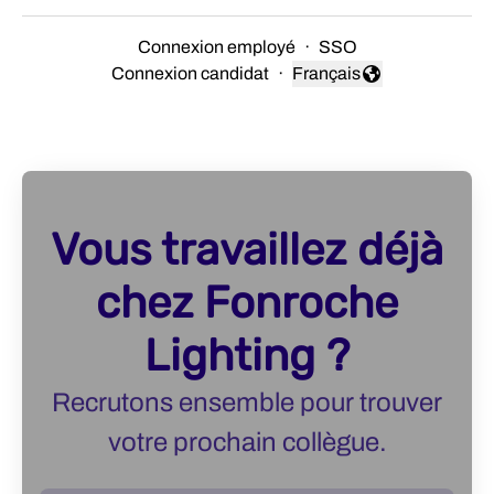
Connexion employé
·
SSO
Connexion candidat
·
Français
Changer la langue
Vous travaillez déjà
chez Fonroche
Lighting ?
Recrutons ensemble pour trouver
votre prochain collègue.