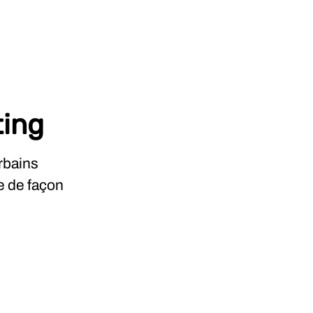
ting
rbains
e de façon