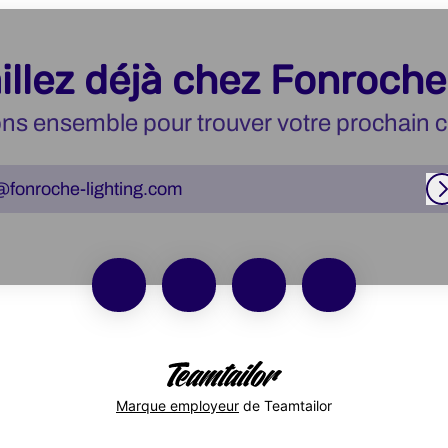
illez déjà chez Fonroche
ns ensemble pour trouver votre prochain c
@fonroche-lighting.com
Marque employeur
de Teamtailor