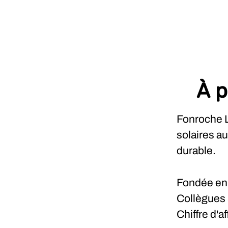
À p
Fonroche L
solaires a
durable.
Fondée e
Collègues
Chiffre d'a