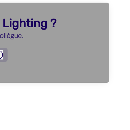
 Lighting ?
ollègue.
Connexion