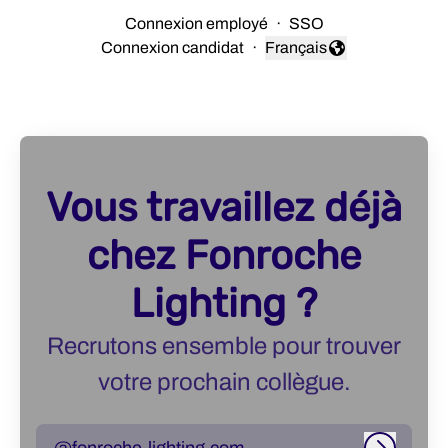
Connexion employé
·
SSO
Connexion candidat
·
Français
Changer la langue
Vous travaillez déjà
chez Fonroche
Lighting ?
Recrutons ensemble pour trouver
votre prochain collègue.
@fonroche-lighting.com