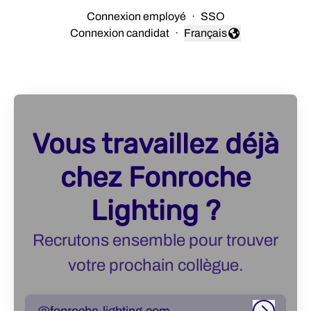
Connexion employé
·
SSO
Connexion candidat
·
Français
Changer la langue
Vous travaillez déjà
chez Fonroche
Lighting ?
Recrutons ensemble pour trouver
votre prochain collègue.
@fonroche-lighting.com