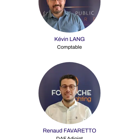
Kévin LANG
Comptable
Renaud FAVARETTO
DAF Adjoint