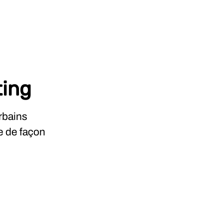
ting
rbains
e de façon