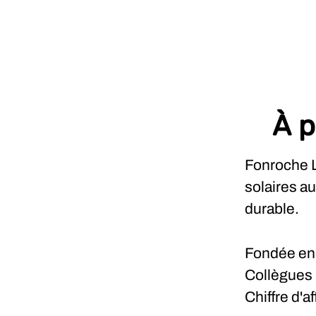
À p
Fonroche L
solaires a
durable.
Fondée e
Collègues
Chiffre d'a