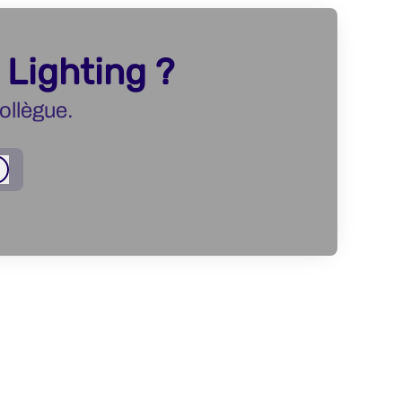
 Lighting ?
ollègue.
Connexion