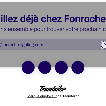
illez déjà chez Fonroche
ns ensemble pour trouver votre prochain c
@fonroche-lighting.com
Marque employeur
de Teamtailor