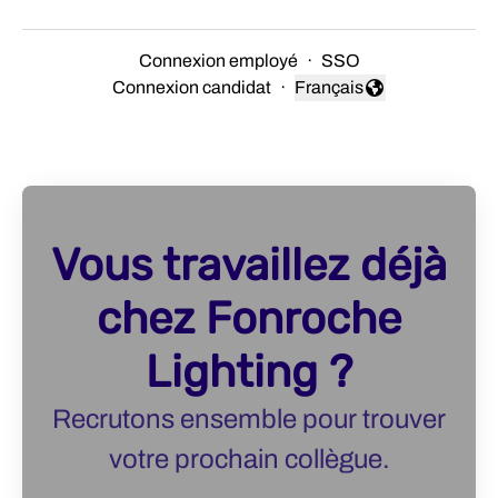
Connexion employé
·
SSO
Connexion candidat
·
Français
Changer la langue
Vous travaillez déjà
chez Fonroche
Lighting ?
Recrutons ensemble pour trouver
votre prochain collègue.