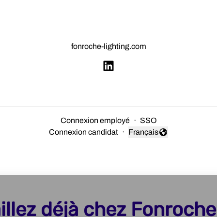
fonroche-lighting.com
Connexion employé
·
SSO
Connexion candidat
·
Français
Changer la langue
illez déjà chez Fonroche