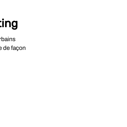
ting
rbains
e de façon