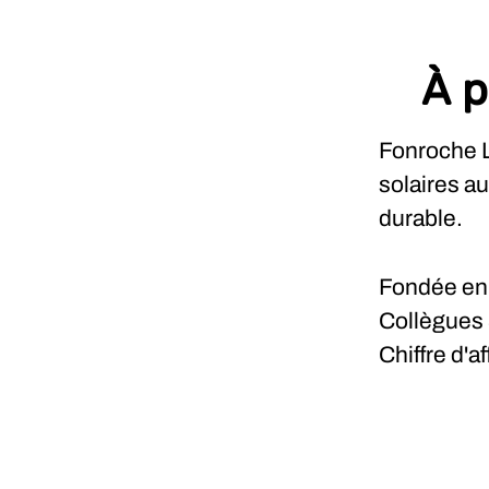
À p
Fonroche L
solaires a
durable.
Fondée e
Collègues
Chiffre d'a