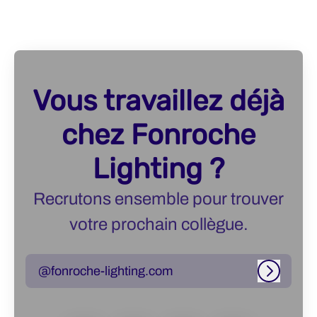
Vous travaillez déjà
chez Fonroche
Lighting ?
Recrutons ensemble pour trouver
votre prochain collègue.
@fonroche-lighting.com
Connexi