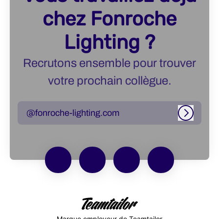
chez Fonroche
Lighting ?
Recrutons ensemble pour trouver
votre prochain collègue.
@fonroche-lighting.com
Connexi
Marque employeur
de Teamtailor