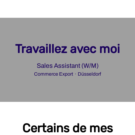
Travaillez avec moi
Sales Assistant (W/M)
Commerce Export
·
Düsseldorf
Certains de mes