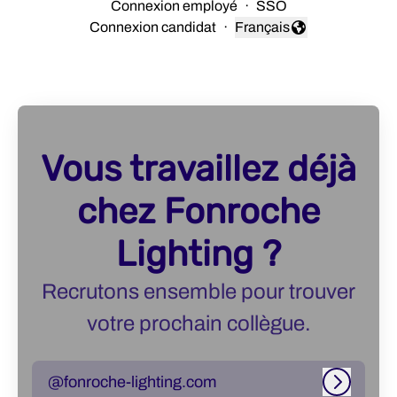
Connexion employé
·
SSO
Connexion candidat
·
Français
Changer la langue
Vous travaillez déjà
chez Fonroche
Lighting ?
Recrutons ensemble pour trouver
votre prochain collègue.
@fonroche-lighting.com
Connexi