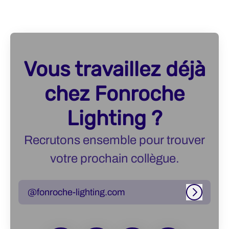
Vous travaillez déjà
chez Fonroche
Lighting ?
Recrutons ensemble pour trouver
votre prochain collègue.
@fonroche-lighting.com
Connexi