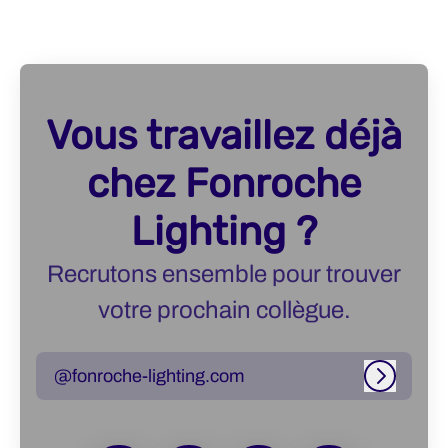
Vous travaillez déjà
chez Fonroche
Lighting ?
Recrutons ensemble pour trouver
votre prochain collègue.
@fonroche-lighting.com
Connexi