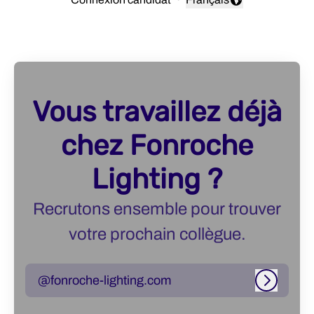
Changer la langue
Vous travaillez déjà
chez Fonroche
Lighting ?
Recrutons ensemble pour trouver
votre prochain collègue.
@fonroche-lighting.com
Connexi