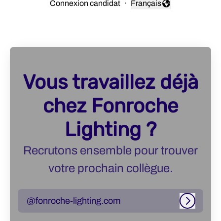
Connexion candidat
·
Français
Changer la langue
Vous travaillez déjà
chez Fonroche
Lighting ?
Recrutons ensemble pour trouver
votre prochain collègue.
@fonroche-lighting.com
Connexi