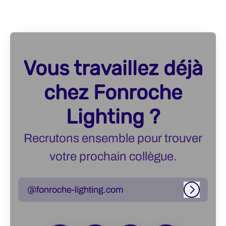
Vous travaillez déjà
chez Fonroche
Lighting ?
Recrutons ensemble pour trouver
votre prochain collègue.
@fonroche-lighting.com
Connexi