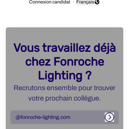
Connexion candidat
·
Français
Changer la langue
Vous travaillez déjà
chez Fonroche
Lighting ?
Recrutons ensemble pour trouver
votre prochain collègue.
@fonroche-lighting.com
Connexi