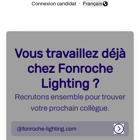
Connexion candidat
·
Français
Changer la langue
Vous travaillez déjà
chez Fonroche
Lighting ?
Recrutons ensemble pour trouver
votre prochain collègue.
@fonroche-lighting.com
Connexi