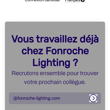
Changer la langue
Vous travaillez déjà
chez Fonroche
Lighting ?
Recrutons ensemble pour trouver
votre prochain collègue.
@fonroche-lighting.com
Connexi