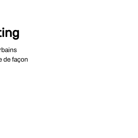
ting
rbains
e de façon