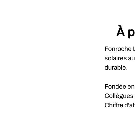
À p
Fonroche L
solaires a
durable.
Fondée e
Collègues
Chiffre d'a