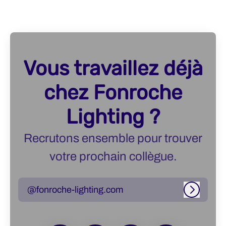
Vous travaillez déjà
chez Fonroche
Lighting ?
Recrutons ensemble pour trouver
votre prochain collègue.
@fonroche-lighting.com
Connexi